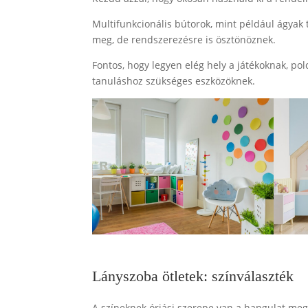
Multifunkcionális bútorok, mint például ágyak t
meg, de rendszerezésre is ösztönöznek.
Fontos, hogy legyen elég hely a játékoknak, po
tanuláshoz szükséges eszközöknek.
Lányszoba ötletek: színválaszték
A színeknek óriási szerepe van a hangulat meg