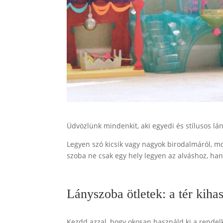
Üdvözlünk mindenkit, aki egyedi és stílusos lá
Legyen szó kicsik vagy nagyok birodalmáról, mo
szoba ne csak egy hely legyen az alváshoz, ha
Lányszoba ötletek: a tér kiha
Kezdd azzal, hogy okosan használd ki a rendelk