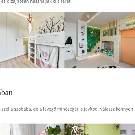
és dizájnosan használják ki a teret
ában
zel a szobába, de a levegő minőségét is javítod. Válassz könnyen