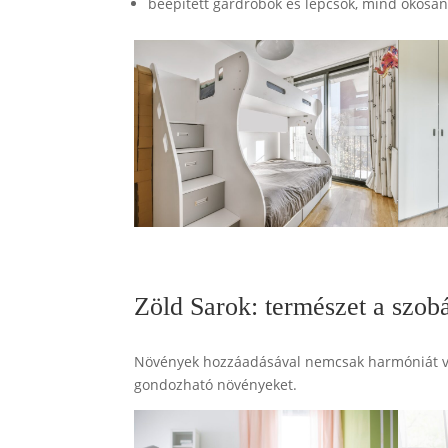
beépített gardróbok és lépcsők, mind okosan 
Zöld Sarok: természet a szob
Növények hozzáadásával nemcsak harmóniát vis
gondozható növényeket.