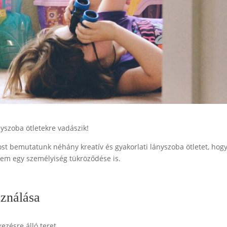
nyszoba ötletekre vadászik!
st bemutatunk néhány kreatív és gyakorlati lányszoba ötletet, hogy
nem egy személyiség tükröződése is.
sználása
ezésre álló teret.