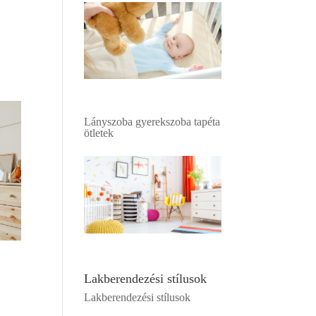
Lányszoba gyerekszoba tapéta
ötletek
Lakberendezési stílusok
Lakberendezési stílusok