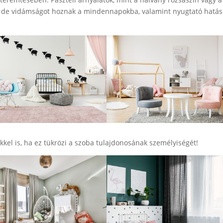
, de vidámságot hoznak a mindennapokba, valamint nyugtató hatás
kkel is, ha ez tükrözi a szoba tulajdonosának személyiségét!