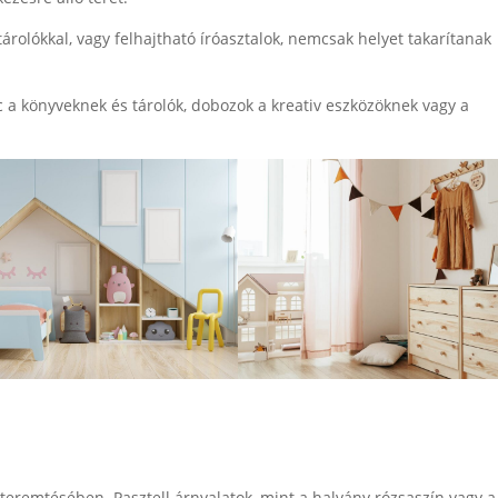
árolókkal, vagy felhajtható íróasztalok, nemcsak helyet takarítanak
lc a könyveknek és tárolók, dobozok a kreativ eszközöknek vagy a
teremtésében. Pasztell árnyalatok, mint a halvány rózsaszín vagy a