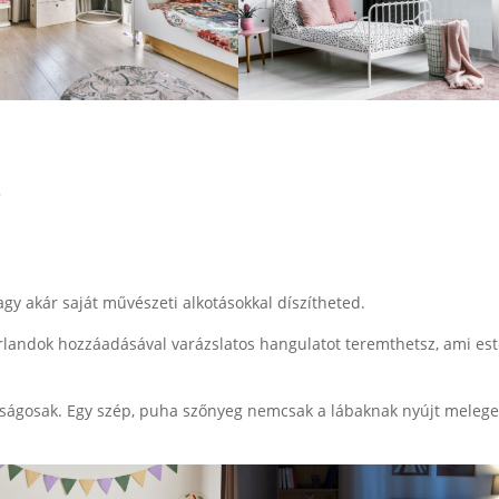
s
agy akár saját művészeti alkotásokkal díszítheted.
rlandok hozzáadásával varázslatos hangulatot teremthetsz, ami es
tságosak. Egy szép, puha szőnyeg nemcsak a lábaknak nyújt melege