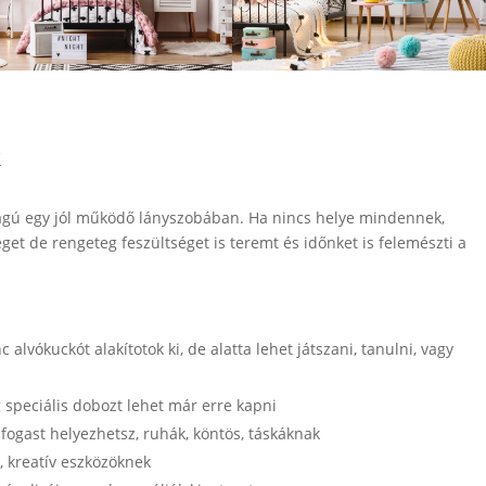
k
ságú egy jól működő lányszobában. Ha nincs helye mindennek,
get de rengeteg feszültséget is teremt és időnket is felemészti a
lvókuckót alakítotok ki, de alatta lehet játszani, tanulni, vagy
g speciális dobozt lehet már erre kapni
 fogast helyezhetsz, ruhák, köntös, táskáknak
, kreatív eszközöknek