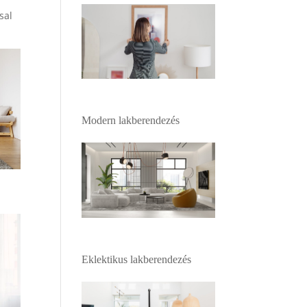
sal
Modern lakberendezés
Eklektikus lakberendezés