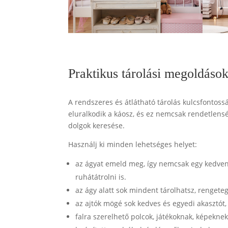
Praktikus tárolási megoldáso
A rendszeres és átlátható tárolás kulcsfontos
eluralkodik a káosz, és ez nemcsak rendetlensé
dolgok keresése.
Használj ki minden lehetséges helyet:
az ágyat emeld meg, így nemcsak egy kedvenc a
ruhátátrolni is.
az ágy alatt sok mindent tárolhatsz, rengete
az ajtók mögé sok kedves és egyedi akasztót,
falra szerelhető polcok, játékoknak, képeknek