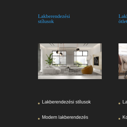
Lakberendezési
Lak
stílusok
ötle
La
Lakberendezési stílusok
Ko
Modern lakberendezés