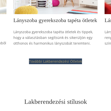
Lá
Lányszoba gyerekszoba tapéta ötletek
Lán
Lányszoba gyerekszoba tapéta ötletek és tippek,
ren
hogy a választásban segítsünk és sikerüljön egy
kből
szí
otthonos és harmonikus lányszobát teremteni.
További Lakberendezési Ötletek
Lakberendezési stílusok