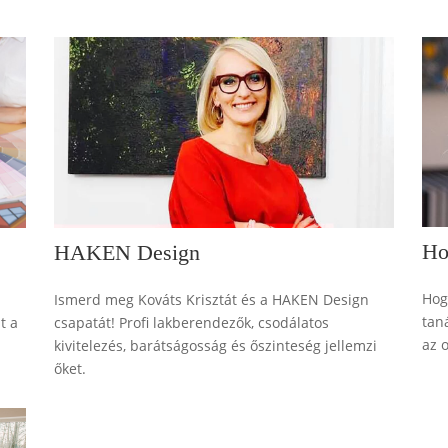
Ho
HAKEN Design
Hog
Ismerd meg Kováts Krisztát és a HAKEN Design
tan
t a
csapatát! Profi lakberendezők, csodálatos
az 
kivitelezés, barátságosság és őszinteség jellemzi
őket.