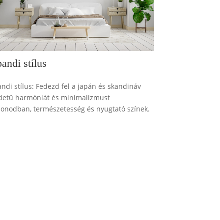
andi stílus
andi stílus: Fedezd fel a japán és skandináv
detű harmóniát és minimalizmust
honodban, természetesség és nyugtató színek.