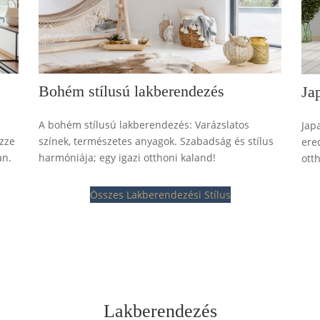
Bohém stílusú lakberendezés
Jap
A bohém stílusú lakberendezés: Varázslatos
Jap
ezze
színek, természetes anyagok. Szabadság és stílus
ere
an.
harmóniája; egy igazi otthoni kaland!
ott
Összes Lakberendezési Stílus
Lakberendezés