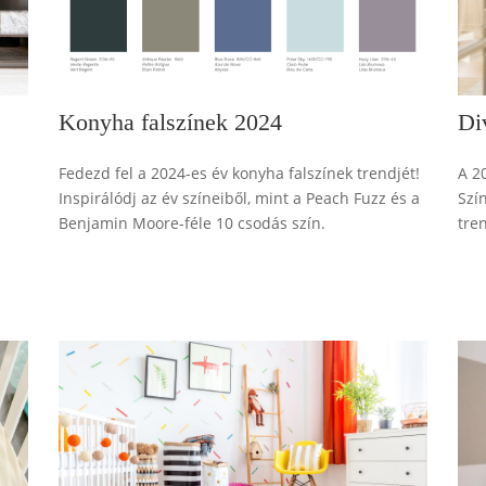
Konyha falszínek 2024
Di
Fedezd fel a 2024-es év konyha falszínek trendjét!
A 20
Inspirálódj az év színeiből, mint a Peach Fuzz és a
Szí
Benjamin Moore-féle 10 csodás szín.
tre