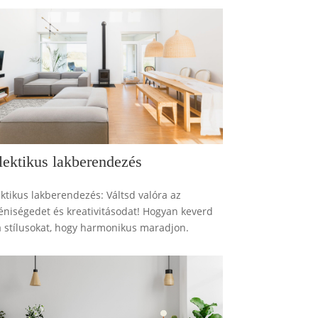
lektikus lakberendezés
ektikus lakberendezés: Váltsd valóra az
éniségedet és kreativitásodat! Hogyan keverd
 a stílusokat, hogy harmonikus maradjon.