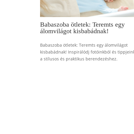
Babaszoba ötletek: Teremts egy
álomvilágot kisbabádnak!
Babaszoba ötletek: Teremts egy álomvilágot
kisbabádnak! Inspirálódj fotóinkból és tippjein
a stílusos és praktikus berendezéshez.