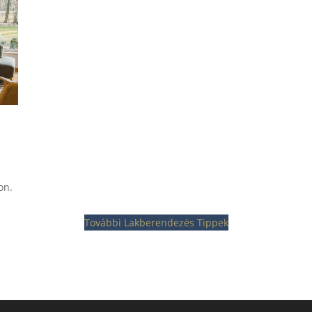
on.
További Lakberendezés Tippek