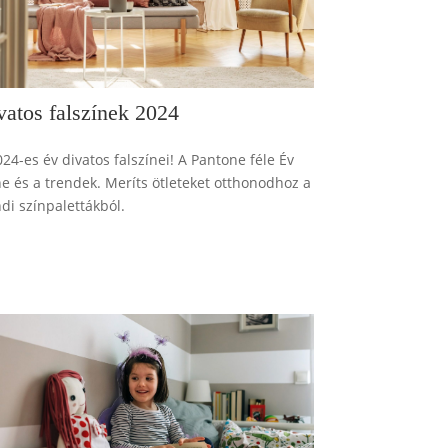
vatos falszínek 2024
24-es év divatos falszínei! A Pantone féle Év
ne és a trendek. Meríts ötleteket otthonodhoz a
ndi színpalettákból.