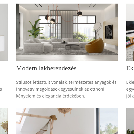
Ek
Modern lakberendezés
Ekl
Stílusos letisztult vonalak, természetes anyagok és
és
egy
innovatív megoldások egyesülnek az otthoni
jól
kényelem és elegancia érdekében.