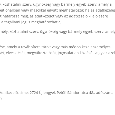
ly, közhatalmi szerv, ügynökség vagy bármely egyéb szerv, amely a
zeit önállóan vagy másokkal együtt meghatározza; ha az adatkezelé
jog határozza meg, az adatkezelőt vagy az adatkezelő kijelölésére
a tagállami jog is meghatározhatja;
zemély, közhatalmi szerv, ügynökség vagy bármely egyéb szerv, amel
lése, amely a továbbított, tárolt vagy más módon kezelt személyes
t, elvesztését, megváltoztatását, jogosulatlan közlését vagy az az
datkezelő, címe: 2724 Újlengyel, Petőfi Sándor utca 48., adószáma:
).