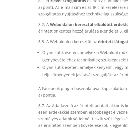
8.1.
Hírlevél szolgáltatás
esetén az adatkezelés 
a) pont). Az e-mail cím és az IP cím kezelésére 
szolgáltatás nyújtásához technikailag szüksége
8.2. A
Weboldalon keresztül elküldött érdekl
érintett önkéntes hozzájárulása (Rendelet 6. cik
8.3. A Weboldalon keresztül az
érintett látoga
Olyan sütik esetén, amelyek a Weboldal műkö
igénybevételéhez technikailag szükségesek: Ekt
Olyan sütik esetén, amelyek kényelmi vagy m
teljesítményének javítását szolgálják: az érin
A Facebook plugin használatával kapcsolatban az
a) pontja.
8.7. Az Adatkezelő az érintett adatait akkor is
ezen érdekekkel szemben elsőbbséget élveznek 
személyes adatok védelmét teszik szükségessé. (
az érintettel szemben követelése (pl. kiegyenlít