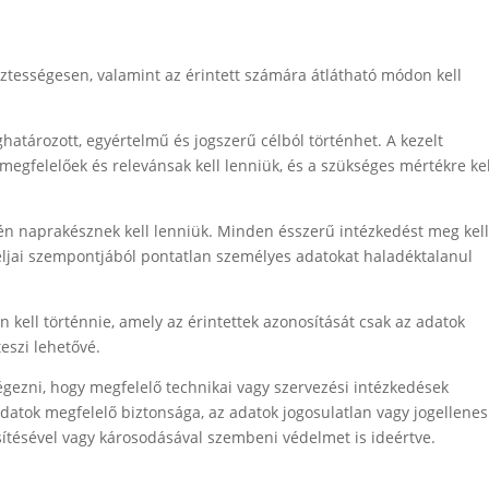
sztességesen, valamint az érintett számára átlátható módon kell
határozott, egyértelmű és jogszerű célból történhet. A kezelt
egfelelőek és relevánsak kell lenniük, és a szükséges mértékre kel
én naprakésznek kell lenniük. Minden ésszerű intézkedést meg kel
éljai szempontjából pontatlan személyes adatokat haladéktalanul
kell történnie, amely az érintettek azonosítását csak az adatok
eszi lehetővé.
égezni, hogy megfelelő technikai vagy szervezési intézkedések
datok megfelelő biztonsága, az adatok jogosulatlan vagy jogellenes
sítésével vagy károsodásával szembeni védelmet is ideértve.