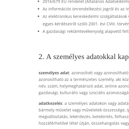
2016/679 EU rendelet (Általános Adatvédelmi
Az információs önrendelkezési jogról és az in
Az elektronikus kereskedelmi szolgáltatások
egyes kérdéseiről szóló 2001. évi CVIII. törvé
A gazdasági reklámtevékenység alapvető feltéte
2. A személyes adatokkal kap
személyes adat
: azonosított vagy azonosíthat
azonosítható az a természetes személy, aki kö
név, szám, helymeghatározó adat, online azonosí
gazdasági, kulturális vagy szociális azonosság
adatkezelés
: a személyes adatokon vagy adat
bármely művelet vagy műveletek összessége, így 
megváltoztatás, lekérdezés, betekintés, felhas
hozzáférhetővé tétel útján, összehangolás vagy