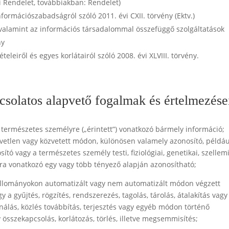
 Rendelet, továbbiakban: Rendelet)
formációszabadságról szóló 2011. évi CXII. törvény (Ektv.)
 valamint az információs társadalommal összefüggő szolgáltatások
ny
leiről és egyes korlátairól szóló 2008. évi XLVIII. törvény.
csolatos alapvető fogalmak és értelmezése
ó természetes személyre („érintett”) vonatkozó bármely információ;
zvetlen vagy közvetett módon, különösen valamely azonosító, példáu
tó vagy a természetes személy testi, fiziológiai, genetikai, szellemi
ára vonatkozó egy vagy több tényező alapján azonosítható;
állományokon automatizált vagy nem automatizált módon végzett
a gyűjtés, rögzítés, rendszerezés, tagolás, tárolás, átalakítás vagy
ználás, közlés továbbítás, terjesztés vagy egyéb módon történő
 összekapcsolás, korlátozás, törlés, illetve megsemmisítés;