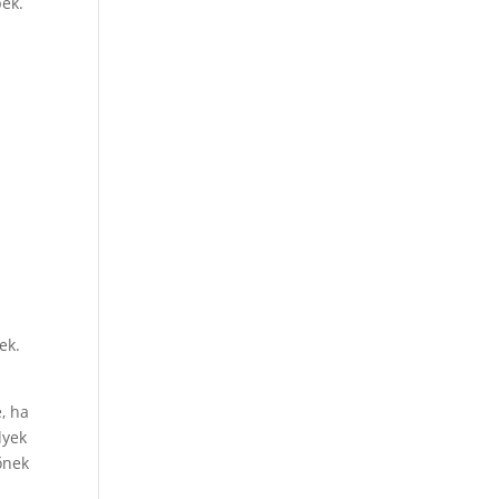
bek.
ek.
e, ha
lyek
lőnek