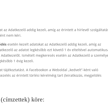
t az Adatkezelő addig kezeli, amíg az érintett a hírlevél szolgáltatá
ként nem kéri.
ődés
esetén kezelt adatokat az Adatkezelő addig kezeli, amíg az
datkezelő az adatot legkésőbb ezt követő 1 év elteltével automatiku
 az Adatkezelőt. Ismételt megkeresés esetén az Adatkezelő a személy
egkésőbb 1 évig kezeli.
hat tájékoztatást. A Facebookon a Weboldal „kedvelt”-ként való
ezelés az érintett törlési kérelméig tart (leiratkozás, megjelölés
(címzettek) köre: