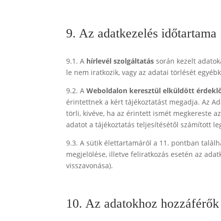
9. Az adatkezelés időtartama
9.1. A
hírlevél szolgáltatás
során kezelt adatoka
le nem iratkozik, vagy az adatai törlését egyéb
9.2. A
Weboldalon keresztül elküldött érdekl
érintettnek a kért tájékoztatást megadja. Az A
törli, kivéve, ha az érintett ismét megkereste
adatot a tájékoztatás teljesítésétől számított l
9.3. A sütik élettartamáról a 11. pontban talál
megjelölése, illetve feliratkozás esetén az adatk
visszavonása).
10. Az adatokhoz hozzáférők 