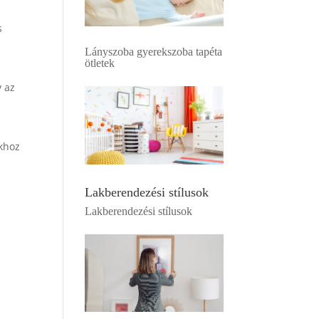
s
Lányszoba gyerekszoba tapéta
ötletek
y az
okhoz
Lakberendezési stílusok
Lakberendezési stílusok