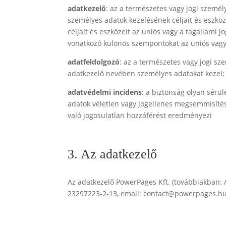
adatkezelő
: az a természetes vagy jogi szemé
személyes adatok kezelésének céljait és eszkö
céljait és eszközeit az uniós vagy a tagállami 
vonatkozó különös szempontokat az uniós vagy 
adatfeldolgozó
: az a természetes vagy jogi s
adatkezelő nevében személyes adatokat kezel;
adatvédelmi incidens
: a biztonság olyan sérü
adatok véletlen vagy jogellenes megsemmisítésé
való jogosulatlan hozzáférést eredményezi
3. Az adatkezelő
Az adatkezelő PowerPages Kft. (továbbiakban: A
23297223-2-13, email: contact@powerpages.hu