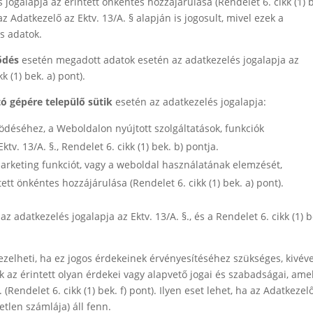
jogalapja az érintett önkéntes hozzájárulása (Rendelet 6. cikk (1) 
az Adatkezelő az Ektv. 13/A. § alapján is jogosult, mivel ezek a
s adatok.
ődés
esetén megadott adatok esetén az adatkezelés jogalapja az
k (1) bek. a) pont).
tó gépére települő sütik
esetén az adatkezelés jogalapja:
déséhez, a Weboldalon nyújtott szolgáltatások, funkciók
v. 13/A. §., Rendelet 6. cikk (1) bek. b) pontja.
arketing funkciót, vagy a weboldal használatának elemzését,
tett önkéntes hozzájárulása (Rendelet 6. cikk (1) bek. a) pont).
 adatkezelés jogalapja az Ektv. 13/A. §., és a Rendelet 6. cikk (1) b
 kezelheti, ha ez jogos érdekeinek érvényesítéséhez szükséges, kivév
az érintett olyan érdekei vagy alapvető jogai és szabadságai, ame
Rendelet 6. cikk (1) bek. f) pont). Ilyen eset lehet, ha az Adatkeze
etlen számlája) áll fenn.