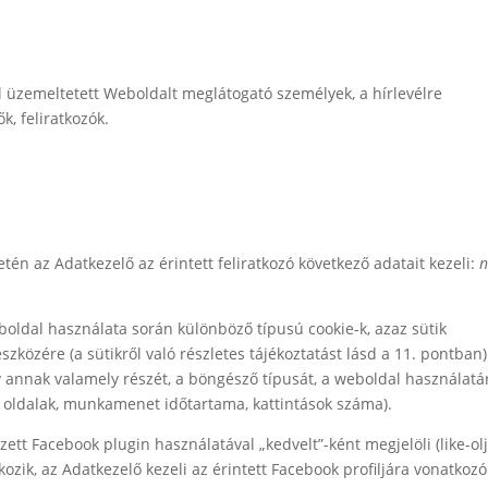
al üzemeltetett Weboldalt meglátogató személyek, a hírlevélre
k, feliratkozók.
tén az Adatkezelő az érintett feliratkozó következő adatait kezeli:
n
boldal használata során különböző típusú cookie-k, azaz sütik
eszközére (a sütikről való részletes tájékoztatást lásd a 11. pontban)
gy annak valamely részét, a böngésző típusát, a weboldal használatá
tt oldalak, munkamenet időtartama, kattintások száma).
tt Facebook plugin használatával „kedvelt”-ként megjelöli (like-olj
kozik, az Adatkezelő kezeli az érintett Facebook profiljára vonatkozó