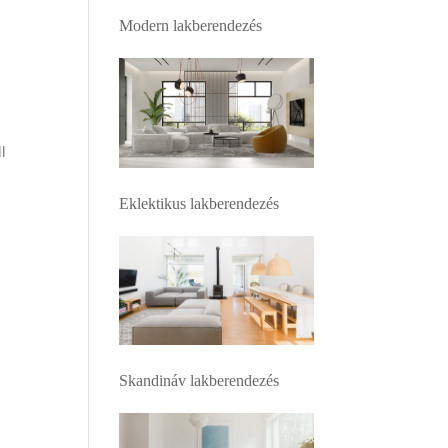
Modern lakberendezés
l
Eklektikus lakberendezés
l
Skandináv lakberendezés