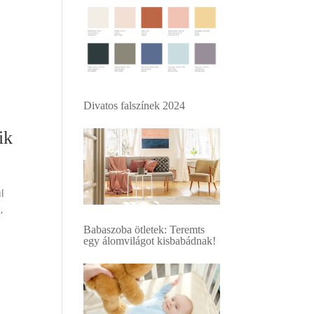
Divatos falszínek 2024
ik
l
,
Babaszoba ötletek: Teremts
egy álomvilágot kisbabádnak!