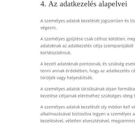
4. Az adatkezelés alapelvei
A személyes adatok kezelését jogszerűen és ti
végezni.
A személyes gyűjtése csak célhoz kötötten, meg
adatoknak az adatkezelés célja szempontjából m
korlátozódniuk.
A kezelt adatoknak pontosnak, és szükség eset
tenni annak érdekében, hogy az adatkezelés c
töröljék vagy helyesbítsék.
A személyes adatok tárolásának olyan formában 
kezelése céljainak eléréséhez szükséges ideig t
A személyes adatok kezelését oly módon kell v
alkalmazásával biztosítva legyen a személyes a
kezelésével, véletlen elvesztésével, megsemmi