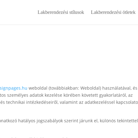
Lakberendezési stílusok
Lakberendezési ötletek
signpages.hu
weboldal (továbbiakban: Weboldal) használatával, és
tos személyes adatok kezelése körében követett gyakorlatáról, az
s technikai intézkedéseiről, valamint az adatkezeléssel kapcsolat
onatkozó hatályos jogszabályok szerint járunk el, különös tekintettel