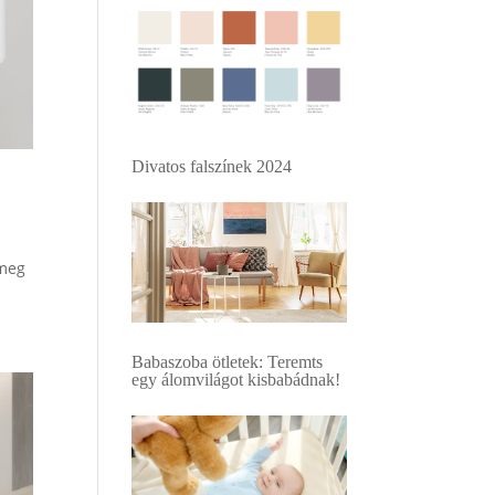
Divatos falszínek 2024
 meg
Babaszoba ötletek: Teremts
egy álomvilágot kisbabádnak!